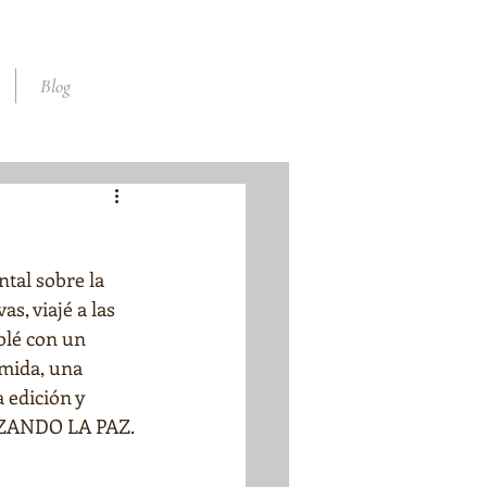
Blog
tal sobre la 
, viajé a las 
blé con un 
omida, una 
 edición y 
BRAZANDO LA PAZ.