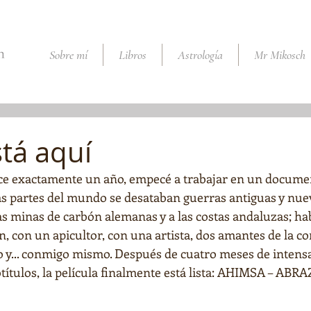
Sobre mí
Libros
Astrología
Mr Mikosch
stá aquí
ce exactamente un año, empecé a trabajar en un documen
s partes del mundo se desataban guerras antiguas y nuevas
as minas de carbón alemanas y a las costas andaluzas; ha
, con un apicultor, con una artista, dos amantes de la c
fo y... conmigo mismo. Después de cuatro meses de intensa
btítulos, la película finalmente está lista: AHIMSA – A