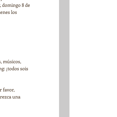
, domingo 8 de 
ienes los 
, músicos, 
: ¡todos sois 
 favor, 
arezca una 