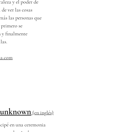
raleza y el poder de
 de ver las cosas
más las personas que
 primero se
 y finalmente
llas.
ida.com
e unknown
(en inglés)
ticipé en una ceremonia