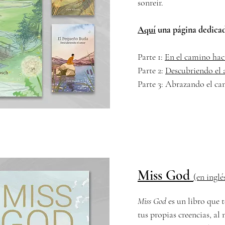
sonreír.
Aquí
una página dedicada
Parte 1:
En el camino haci
Parte 2:
Descubriendo el
Parte 3: Abrazando el c
Miss God
(en inglé
Miss God
es un libro que t
tus propias creencias, a