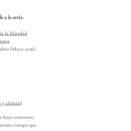
 a la serie.
a la felicidad
 amor
ambi0 (Mayo 2026)
s y alemán)
e hace cuestionar
l mismo tiempo que