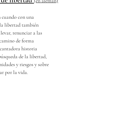
 de libertad
(en alemán)
n cuando con una
 la libertad también
llevar, renunciar a las
o camino de forma
cantadora historia
búsqueda de la libertad,
nidades y riesgos y sobre
var por la vida.