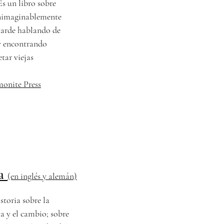
 Es un libro sobre
inimaginablemente
tarde hablando de
y encontrando
tar viejas
nite Press
da
(en inglés y alemán)
storia sobre la
ía y el cambio; sobre