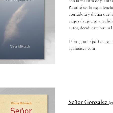
con la maestra de planta
Resultó ser la experienci
aterradora y divina que h
viaje salvaje a una reali
autor, decidí escribir un 
Libro gratis (pdf) @
expe
ayahuasca.com
Señor Gonzalez
(e