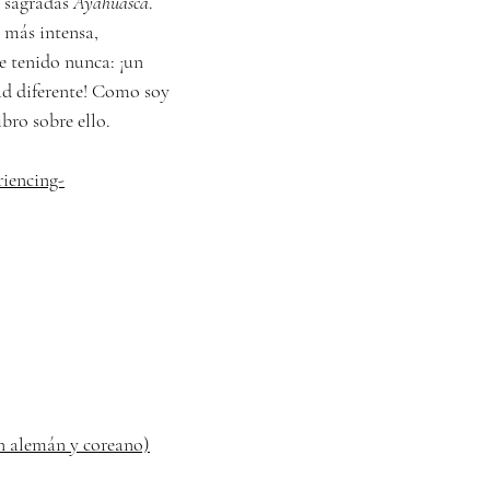
s sagradas
Ayahuasca
.
a más intensa,
e tenido nunca: ¡un
dad diferente! Como soy
libro sobre ello.
riencing-
n alemán y coreano)