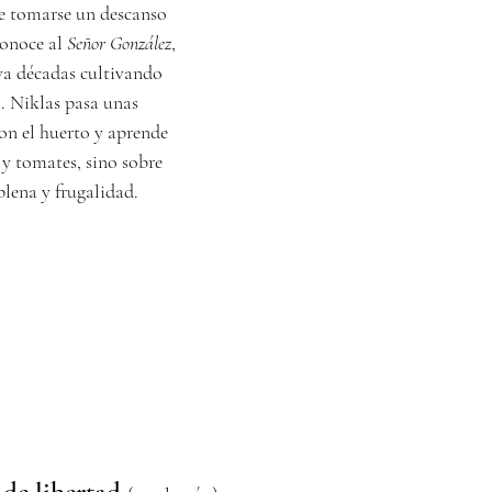
de tomarse un descanso
conoce al
Señor González
,
eva décadas cultivando
. Niklas pasa unas
on el huerto y aprende
 y tomates, sino sobre
plena y frugalidad.