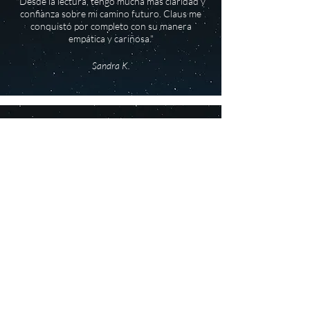
"Desde la lectura, tengo mucha más claridad y
confianza sobre mi camino futuro. Claus me
conquistó por completo con su manera
empática y cariñosa."
Sandra K.
"La lectura sigue resonando en mí, y estoy en
proceso de poner varias cosas en práctica.
Algunas cosas están ocurriendo
automáticamente, como si durante la lectura
se hubiera pulsado el botón de inicio."
Ursel J.
"Hubo momentos en los que me quedé sin
palabras por el contenido astrológico, que fue