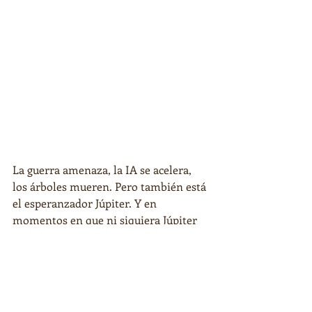
La guerra amenaza, la IA se acelera, 
los árboles mueren. Pero también está 
el esperanzador Júpiter. Y en 
momentos en que ni siquiera Júpiter 
puede ayudar, mi mente se dirige a los 
niños que trabajan en esas minas de 
oro tóxicas. Intento imaginar cuánto 
les encantaría tener mis 
oportunidades. Y entonces me 